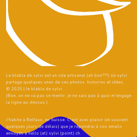
Le blabla de sylvi est un site artisanal (ah bon???) où sylvi
partage quelques unes de ses photos, histoires et idées.
© 2025 | le blabla de sylvi
(Bon, on ne va pas se mentir, je ne sais pas à quoi m'engage
la ligne au-dessus.)
J'habite à Belfaux, en Suisse. C'est avec plaisir (et souvent
quelques jours de délais) que je répondrai à vos emails
envoyés à hello (at) sylvi (point) ch.