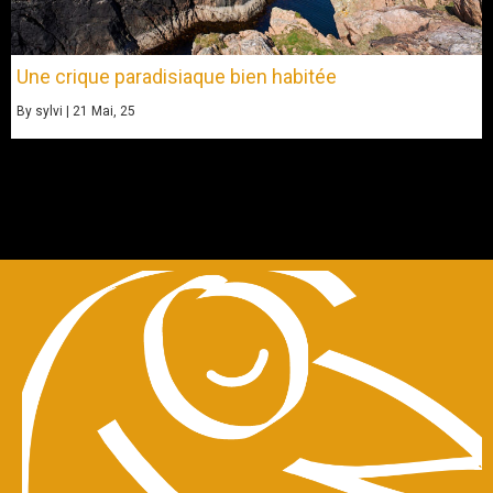
Une crique paradisiaque bien habitée
By
sylvi
|
21
Mai, 25