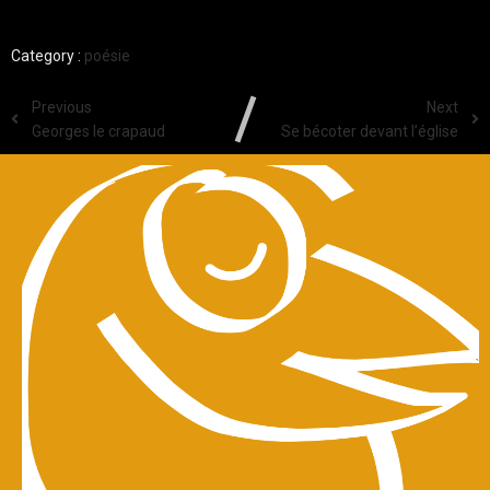
Category :
poésie
Previous
Next
Georges le crapaud
Se bécoter devant l’église