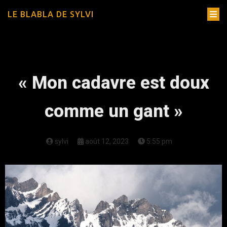
LE BLABLA DE SYLVI
« Mon cadavre est doux
comme un gant »
sylvi
août 12, 2023
5:55 pm
Un poème de
Louise de Vilmorin
, tiré du